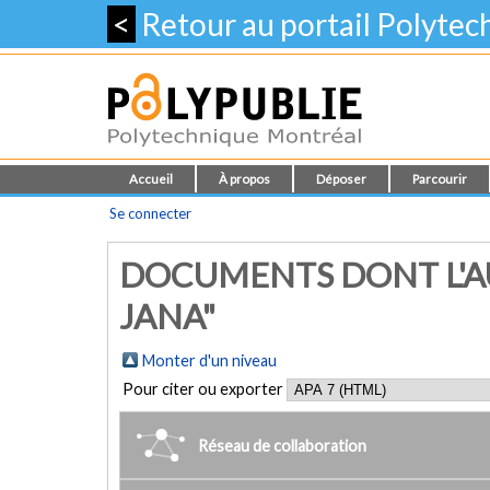
<
Retour au portail Polyte
Accueil
À propos
Déposer
Parcourir
Se connecter
DOCUMENTS DONT L'A
JANA"
Monter d'un niveau
Pour citer ou exporter
Réseau de collaboration