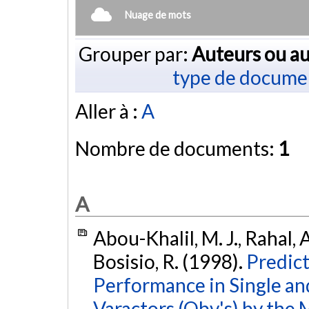
Nuage de mots
Grouper par:
Auteurs ou au
type de docume
Aller à :
A
Nombre de documents:
1
A
Abou-Khalil, M. J., Rahal, 
Bosisio, R. (1998).
Predict
Performance in Single a
Varactors (Qbv's) by the