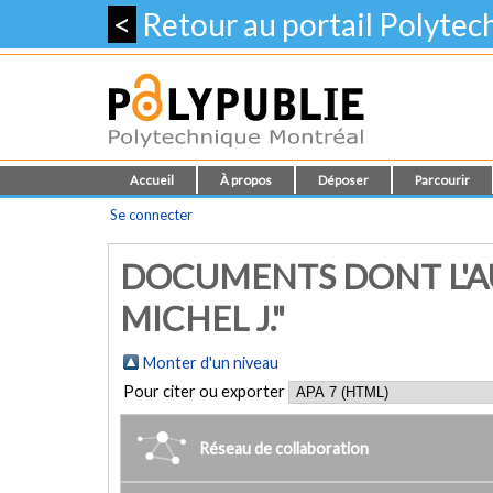
<
Retour au portail Polyte
Accueil
À propos
Déposer
Parcourir
Se connecter
DOCUMENTS DONT L'AU
MICHEL J."
Monter d'un niveau
Pour citer ou exporter
Réseau de collaboration