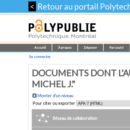
<
Retour au portail Polyte
Accueil
À propos
Déposer
Parcourir
Se connecter
DOCUMENTS DONT L'AU
MICHEL J."
Monter d'un niveau
Pour citer ou exporter
Réseau de collaboration