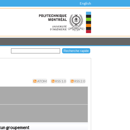
English
ATOM
RSS 1.0
RSS 2.0
cun groupement