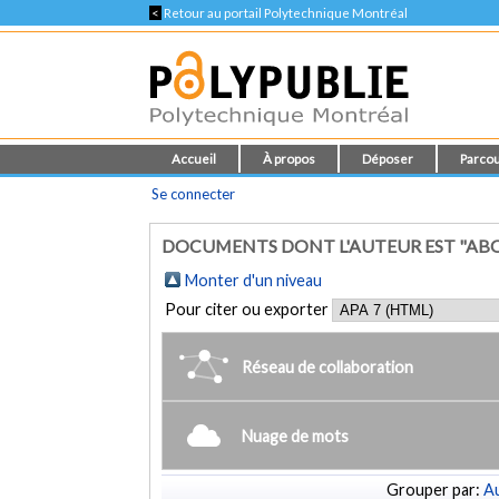
<
Retour au portail Polytechnique Montréal
Accueil
À propos
Déposer
Parcou
Se connecter
DOCUMENTS DONT L'AUTEUR EST "ABO
Monter d'un niveau
Pour citer ou exporter
Réseau de collaboration
Nuage de mots
Grouper par:
Au