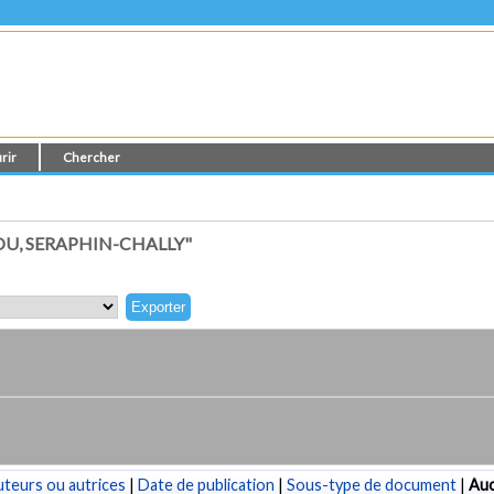
rir
Chercher
U, SERAPHIN-CHALLY"
teurs ou autrices
|
Date de publication
|
Sous-type de document
|
Au