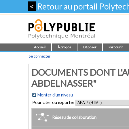
<
Retour au portail Polyte
Accueil
À propos
Déposer
Parcourir
Se connecter
DOCUMENTS DONT L'AU
ABDELNASSER"
Monter d'un niveau
Pour citer ou exporter
Réseau de collaboration