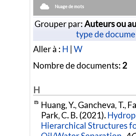
Nuage de mots
Grouper par:
Auteurs ou au
type de docume
Aller à :
H
|
W
Nombre de documents:
2
H
Huang, Y., Gancheva, T., Fav
Park, C. B. (2021).
Hydrop
Hierarchical Structures fo
Oil/Water Separation.
AC