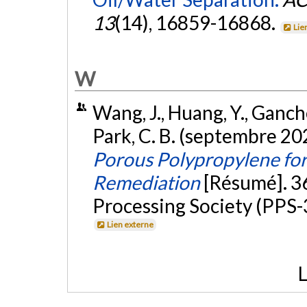
13
(14), 16859-16868.
Lie
W
Wang, J., Huang, Y., Gancheva
Park, C. B. (septembre 20
Porous Polypropylene for 
Remediation
[Résumé]. 3
Processing Society (PPS-3
Lien externe
L