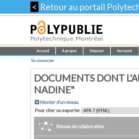
<
Retour au portail Polyte
Accueil
À propos
Déposer
Parcourir
Se connecter
DOCUMENTS DONT L'AU
NADINE"
Monter d'un niveau
Pour citer ou exporter
Réseau de collaboration