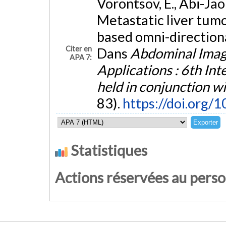
Vorontsov, E., Abi-Jao
Metastatic liver tum
based omni-direction
Citer en
Dans
Abdominal Imagi
APA 7:
Applications : 6th I
held in conjunction 
83).
https://doi.org
Statistiques
Actions réservées au pers