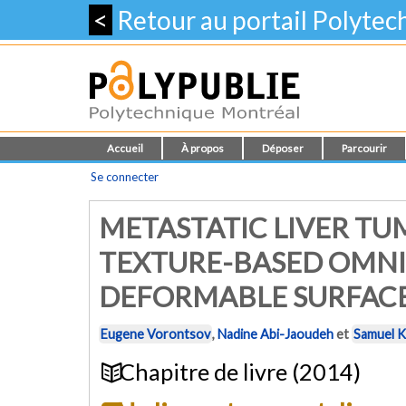
<
Retour au portail Polyte
Accueil
À propos
Déposer
Parcourir
Se connecter
METASTATIC LIVER T
TEXTURE-BASED OMNI
DEFORMABLE SURFAC
Eugene Vorontsov
,
Nadine Abi-Jaoudeh
et
Samuel 
Chapitre de livre (2014)