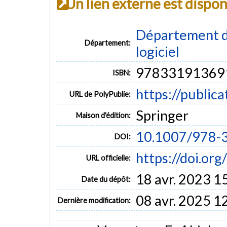
Un lien externe est dispo
Département de
Département:
logiciel
97833191369
ISBN:
https://public
URL de PolyPublie:
Springer
Maison d'édition:
10.1007/978-
DOI:
https://doi.o
URL officielle:
18 avr. 2023 1
Date du dépôt:
08 avr. 2025 1
Dernière modification: