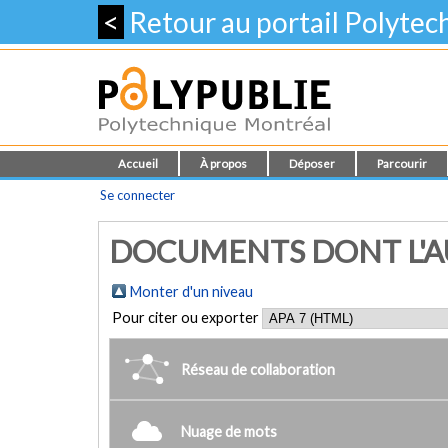
<
Retour au portail Polyte
Accueil
À propos
Déposer
Parcourir
Se connecter
DOCUMENTS DONT L'AUT
Monter d'un niveau
Pour citer ou exporter
Réseau de collaboration
Nuage de mots