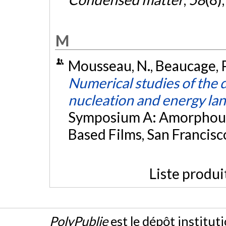
M
Mousseau, N., Beaucage, P.,
Numerical studies of the d
nucleation and energy la
Symposium A: Amorphous 
Based Films, San Francisco
Liste produi
PolyPublie
est le dépôt institut