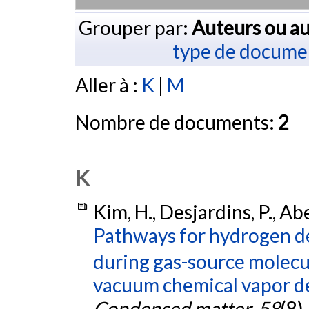
Grouper par:
Auteurs ou au
type de docume
Aller à :
K
|
M
Nombre de documents:
2
K
Kim, H., Desjardins, P., Abe
Pathways for hydrogen de
during gas-source molecu
vacuum chemical vapor d
Condensed matter
,
58
(8)