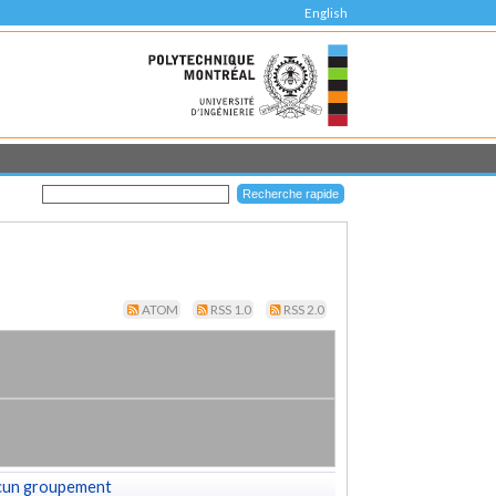
English
ATOM
RSS 1.0
RSS 2.0
cun groupement