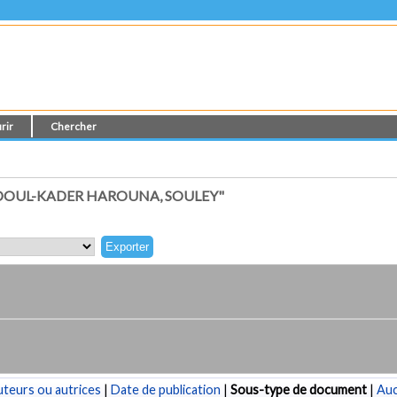
rir
Chercher
DOUL-KADER HAROUNA, SOULEY"
teurs ou autrices
|
Date de publication
|
Sous-type de document
|
Au