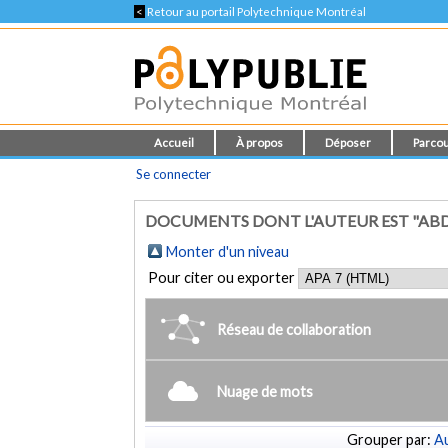
<
Retour au portail Polytechnique Montréal
Accueil
À propos
Déposer
Parcou
Se connecter
DOCUMENTS DONT L'AUTEUR EST "AB
Monter d'un niveau
Pour citer ou exporter
Réseau de collaboration
Nuage de mots
Grouper par:
Au