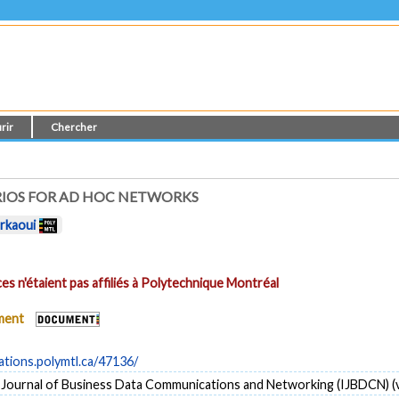
rir
Chercher
RIOS FOR AD HOC NETWORKS
rkaoui
es n'étaient pas affiliés à Polytechnique Montréal
ument
cations.polymtl.ca/47136/
 Journal of Business Data Communications and Networking (IJBDCN) (vo