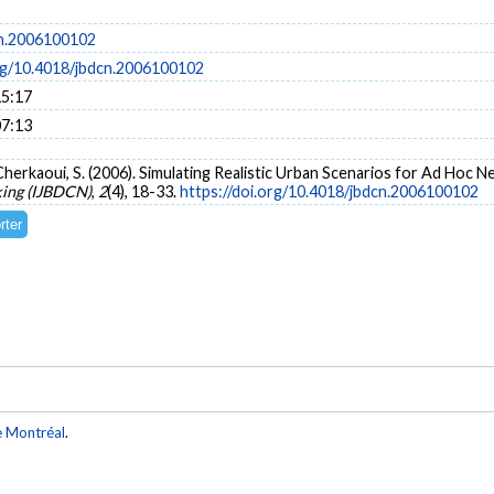
cn.2006100102
org/10.4018/jbdcn.2006100102
15:17
07:13
herkaoui, S. (2006). Simulating Realistic Urban Scenarios for Ad Hoc 
ing (IJBDCN)
,
2
(4), 18-33.
https://doi.org/10.4018/jbdcn.2006100102
e Montréal
.