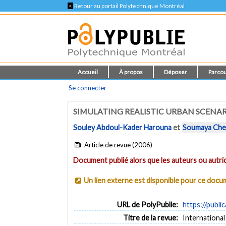
<
Retour au portail Polytechnique Montréal
Accueil
À propos
Déposer
Parcou
Se connecter
SIMULATING REALISTIC URBAN SCENA
Souley Abdoul-Kader Harouna
et
Soumaya Che
Article de revue (2006)
Document publié alors que les auteurs ou autric
Un lien externe est disponible pour ce doc
URL de PolyPublie:
https://publi
Titre de la revue:
International