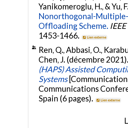
Yanikomeroglu, H., & Yu, F
Nonorthogonal-Multiple
Offloading Scheme.
IEEE 
1453-1466.
Lien externe
Ren, Q., Abbasi, O., Karab
Chen, J. (décembre 2021)
(HAPS) Assisted Computing
Systems
[Communication é
Communications Confer
Spain (6 pages).
Lien externe
L