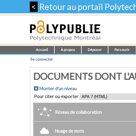
<
Retour au portail Polyte
Accueil
À propos
Déposer
Parcourir
Se connecter
DOCUMENTS DONT L'AU
Monter d'un niveau
Pour citer ou exporter
Réseau de collaboration
Nuage de mots