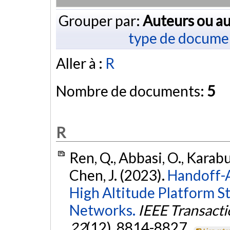
Grouper par:
Auteurs ou au
type de docume
Aller à :
R
Nombre de documents:
5
R
Ren, Q., Abbasi, O., Karab
Chen, J. (2023).
Handoff-
High Altitude Platform S
Networks.
IEEE Transact
22
(12), 8814-8827.