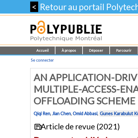
<
Retour au portail Polyte
Accueil
À propos
Déposer
Parcourir
Se connecter
AN APPLICATION-DR
MULTIPLE-ACCESS-EN
OFFLOADING SCHEME
Qiqi Ren
,
Jian Chen
,
Omid Abbasi
,
Gunes Karabulut K
Article de revue (2021)