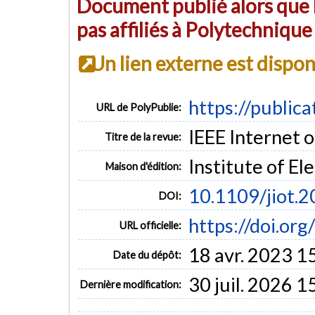
Document publié alors que l
pas affiliés à Polytechniqu
Un lien externe est dispo
https://public
URL de PolyPublie:
IEEE Internet of
Titre de la revue:
Institute of El
Maison d'édition:
10.1109/jiot.
DOI:
https://doi.or
URL officielle:
18 avr. 2023 1
Date du dépôt:
30 juil. 2026 1
Dernière modification: