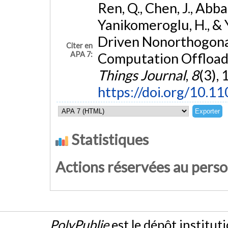
Ren, Q., Chen, J., Abba
Yanikomeroglu, H., & Y
Driven Nonorthogona
Citer en
APA 7:
Computation Offload
Things Journal
,
8
(3),
https://doi.org/10.1
Statistiques
Actions réservées au pers
PolyPublie
est le dépôt institut