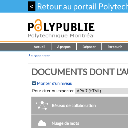
<
Retour au portail Polyte
Accueil
À propos
Déposer
Parcourir
Se connecter
DOCUMENTS DONT L'AU
Monter d'un niveau
Pour citer ou exporter
Réseau de collaboration
Nuage de mots