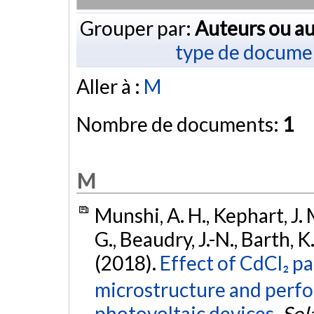
Grouper par:
Auteurs ou au
type de docume
Aller à :
M
Nombre de documents:
1
M
Munshi, A. H., Kephart, J. 
G., Beaudry, J.-N., Barth, K
(2018).
Effect of CdCl₂ p
microstructure and perf
photovoltaic devices.
Sol