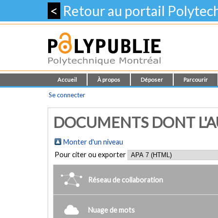
<
Retour au portail Polyte
Accueil
À propos
Déposer
Parcourir
Se connecter
DOCUMENTS DONT L'AU
Monter d'un niveau
Pour citer ou exporter
Réseau de collaboration
Nuage de mots