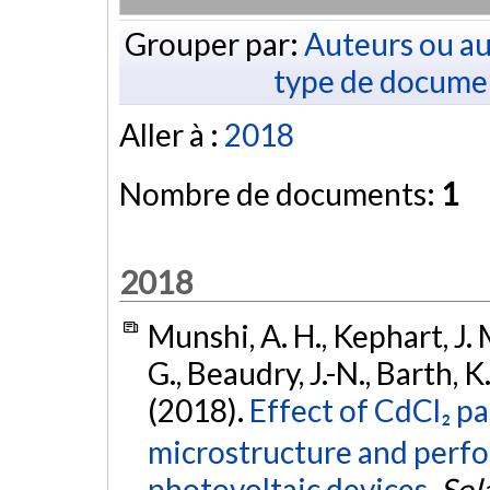
Grouper par:
Auteurs ou au
type de docume
Aller à :
2018
Nombre de documents:
1
2018
Munshi, A. H., Kephart, J. 
G., Beaudry, J.-N., Barth, K
(2018).
Effect of CdCl₂ p
microstructure and perf
photovoltaic devices.
Sol