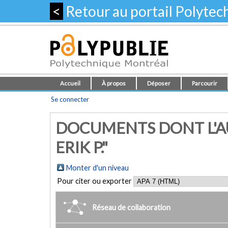
<
Retour au portail Polyte
Accueil
À propos
Déposer
Parcourir
Se connecter
DOCUMENTS DONT L'AUT
ERIK P."
Monter d'un niveau
Pour citer ou exporter
Réseau de collaboration