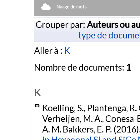
Nuage de mots
Grouper par:
Auteurs ou au
type de docume
Aller à :
K
Nombre de documents:
1
K
Koelling, S., Plantenga, R. C
Verheijen, M. A., Conesa-Boj
A. M. Bakkers, E. P. (2016)
in Hexagonal Si and SiGe 