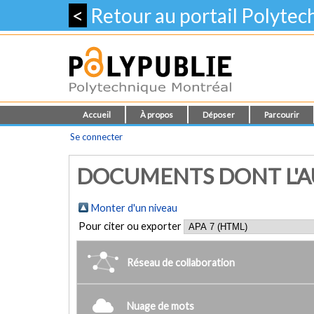
<
Retour au portail Polyte
Accueil
À propos
Déposer
Parcourir
Se connecter
DOCUMENTS DONT L'AUT
Monter d'un niveau
Pour citer ou exporter
Réseau de collaboration
Nuage de mots