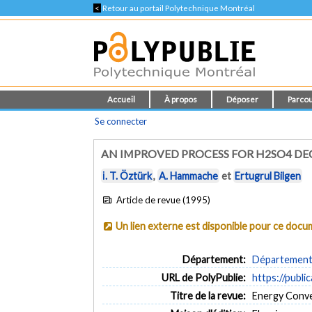
<
Retour au portail Polytechnique Montréal
Accueil
À propos
Déposer
Parcou
Se connecter
AN IMPROVED PROCESS FOR H2SO4 DE
İ. T. Öztürk
,
A. Hammache
et
Ertugrul Bilgen
Article de revue (1995)
Un lien externe est disponible pour ce doc
Département:
Département 
URL de PolyPublie:
https://publi
Titre de la revue:
Energy Conve