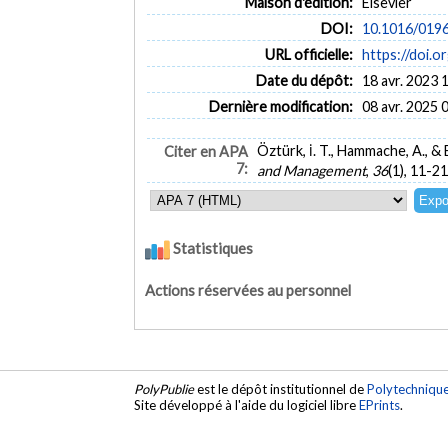
Maison d'édition:
Elsevier
DOI:
10.1016/019
URL officielle:
https://doi
Date du dépôt:
18 avr. 2023 
Dernière modification:
08 avr. 2025 
Öztürk, İ. T., Hammache, A., &
Citer en APA
7:
and Management
,
36
(1), 11-21
Statistiques
Actions réservées au personnel
PolyPublie
est le dépôt institutionnel de
Polytechniqu
Site développé à l'aide du logiciel libre
EPrints
.