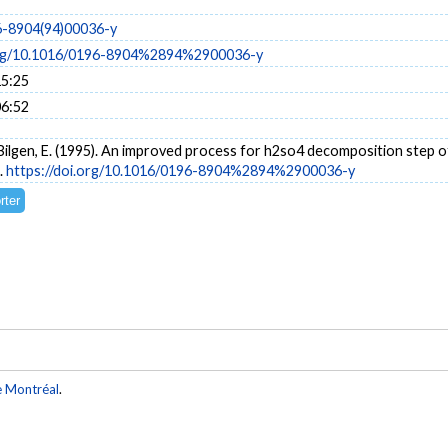
6-8904(94)00036-y
.org/10.1016/0196-8904%2894%2900036-y
15:25
06:52
 Bilgen, E. (1995). An improved process for h2so4 decomposition step of
.
https://doi.org/10.1016/0196-8904%2894%2900036-y
e Montréal
.