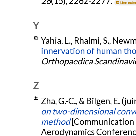
26
(15), 2262-2277.
Lien exte
Y
Yahia, L., Rhalmi, S., Newm
innervation of human tho
Orthopaedica Scandinavi
Z
Zha, G.-C., & Bilgen, E. (ju
on two-dimensional conve
method
[Communication é
Aerodynamics Conference,