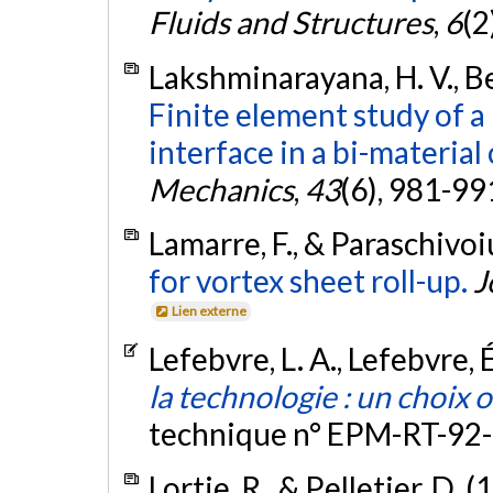
Fluids and Structures
,
6
(2
Lakshminarayana, H. V., Be
Finite element study of a
interface in a bi-material 
Mechanics
,
43
(6), 981-99
Lamarre, F., & Paraschivoiu
for vortex sheet roll-up.
J
Lien externe
Lefebvre, L. A., Lefebvre, É
la technologie : un choix 
technique n° EPM-RT-92-
Lortie, R., & Pelletier, D. 