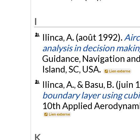
I
Ilinca, A. (août 1992).
Airc
analysis in decision makin
Guidance, Navigation and
Island, SC, USA.
Lien externe
Ilinca, A., & Basu, B. (juin
boundary layer using cubi
10th Applied Aerodynamic
Lien externe
K