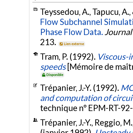
Teyssedou, A., Tapucu, A.,
Flow Subchannel Simulat
Phase Flow Data.
Journal
213.
Lien externe
Tram, P. (1992).
Viscous-in
speeds
[Mémoire de maîtr
Disponible
Trépanier, J.-Y. (1992).
MC3
and computation of circu
technique n° EPM-RT-92-
Trépanier, J.-Y., Reggio, M
(janvier 1992).
Unsteady E