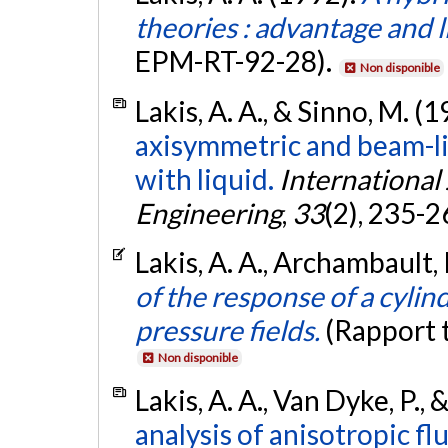
theories : advantage and l
EPM-RT-92-28).
Non disponible
Lakis, A. A., & Sinno, M. (
axisymmetric and beam-like 
with liquid.
International
Engineering
,
33
(2), 235-2
Lakis, A. A., Archambault,
of the response of a cylin
pressure fields.
(Rapport 
Non disponible
Lakis, A. A., Van Dyke, P.,
analysis of anisotropic flui