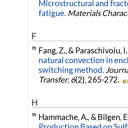
Microstructural and fract
fatigue.
Materials Charac
F
Fang, Z., & Paraschivoiu, I
natural convection in en
switching method.
Journa
Transfer
,
6
(2), 265-272.
H
Hammache, A., & Bilgen, E
Production Based on Sulf