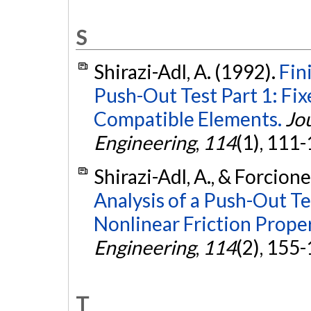
S
Shirazi-Adl, A. (1992).
Fin
Push-Out Test Part 1: Fix
Compatible Elements.
Jo
Engineering
,
114
(1), 111
Shirazi-Adl, A., & Forcione
Analysis of a Push-Out Te
Nonlinear Friction Proper
Engineering
,
114
(2), 155
T