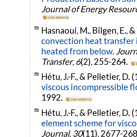
Journal of Energy Resour
Lien externe
Hasnaoui, M., Bilgen, E., &
convection heat transfer i
heated from below.
Journ
Transfer
,
6
(2), 255-264.
Hétu, J.-F., & Pelletier, D. 
viscous incompressible fl
1992.
Lien externe
Hétu, J.-F., & Pelletier, D. 
element scheme for visco
Journal
,
30
(11), 2677-26