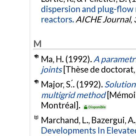
dispersion and plug-flow
reactors.
AICHE Journal
,
M
Ma, H. (1992).
A parametri
joints
[Thèse de doctorat
Major, S.́. (1992).
Solution
multigrid method
[Mémoir
Montréal].
Disponible
Marchand, L., Bazergui, A
Developments In Elevate