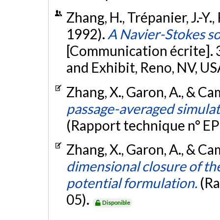
Zhang, H., Trépanier, J.-Y.
1992).
A Navier-Stokes sol
[Communication écrite].
and Exhibit, Reno, NV, US
Zhang, X., Garon, A., & Ca
passage-averaged simulat
(Rapport technique n° E
Zhang, X., Garon, A., & Ca
dimensional closure of th
potential formulation.
(Ra
05).
Disponible