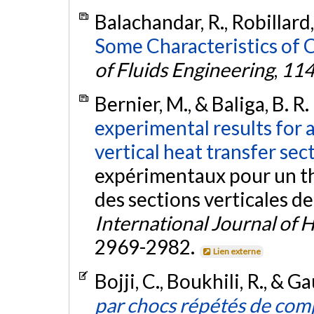
Balachandar, R., Robillard
Some Characteristics of 
of Fluids Engineering
,
11
Bernier, M., & Baliga, B. R
experimental results for
vertical heat transfer sec
expérimentaux pour un t
des sections verticales d
International Journal of 
2969-2982.
Lien externe
Bojji, C., Boukhili, R., & G
par chocs répétés de comp