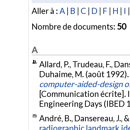
Aller à :
A
|
B
|
C
|
D
|
F
|
H
|
I
Nombre de documents:
50
A
Allard, P., Trudeau, F., Dans
Duhaime, M. (août 1992)
computer-aided-design of 
[Communication écrite]. 
Engineering Days (IBED 1
André, B., Dansereau, J., &
radiographic landmark ide