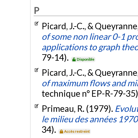
P
Picard, J.-C., & Queyranne
of some non linear 0-1 p
applications to graph the
79-14).
Disponible
Picard, J.-C., & Queyranne
of maximum flows and mi
technique n° EP-R-79-35)
Primeau, R. (1979).
Evolu
le milieu des années 1970
34).
Accès restreint