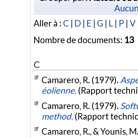
Aucun
Aller à :
C
|
D
|
E
|
G
|
L
|
P
|
V
Nombre de documents:
13
C
Camarero, R. (1979).
Aspe
éolienne.
(Rapport techni
Camarero, R. (1979).
Soft
method.
(Rapport techni
Camarero, R., & Younis, M