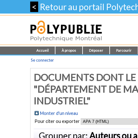
<
Retour au portail Polyte
Accueil
À propos
Déposer
Parcourir
Se connecter
DOCUMENTS DONT LE
"DÉPARTEMENT DE MA
INDUSTRIEL"
Monter d'un niveau
Pour citer ou exporter
Grouper par:
Auteurs ou a