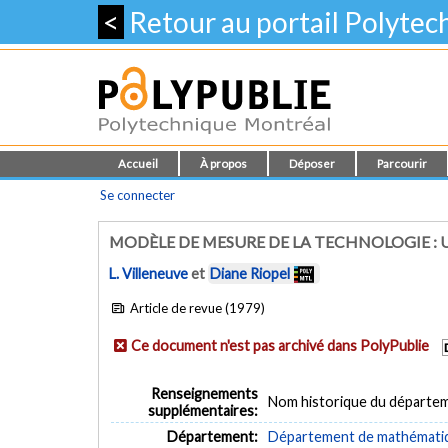
<
Retour au portail Polyte
Accueil
À propos
Déposer
Parcourir
Se connecter
MODÈLE DE MESURE DE LA TECHNOLOGIE : 
L. Villeneuve
et
Diane Riopel
Article de revue (1979)
Ce document n'est pas archivé dans PolyPublie
Renseignements
Nom historique du départe
supplémentaires:
Département:
Département de mathématiqu