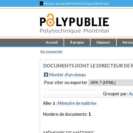
<
Retour au portail Polytechnique Montréal
Accueil
À propos
Déposer
Parcou
Se connecter
DOCUMENTS DONT LE DIRECTEUR DE R
Monter d'un niveau
Pour citer ou exporter
Grouper par:
Au
Aller à :
Mémoire de maîtrise
Nombre de documents:
1
MÉMOIRE DE MAÎTRISE