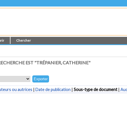
rir
Chercher
ECHERCHE EST "
TRÉPANIER, CATHERINE
"
teurs ou autrices
|
Date de publication
|
Sous-type de document
|
Au