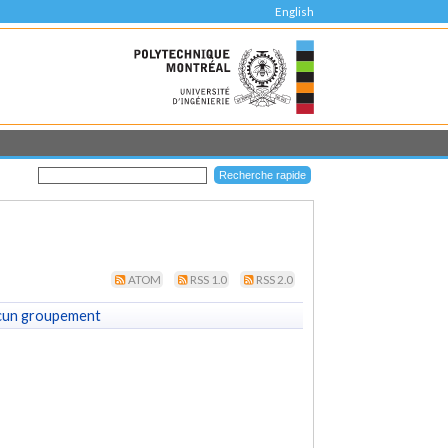
English
ATOM
RSS 1.0
RSS 2.0
cun groupement