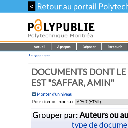
<
Retour au portail Polyte
Accueil
À propos
Déposer
Parcourir
Se connecter
DOCUMENTS DONT LE 
EST "
SAFFAR, AMIN
"
Monter d'un niveau
Pour citer ou exporter
Grouper par:
Auteurs ou au
type de docume