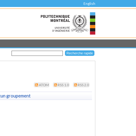
English
ATOM
RSS 1.0
RSS 2.0
cun groupement