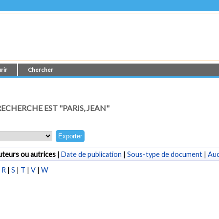
rir
Chercher
ECHERCHE EST "
PARIS, JEAN
"
teurs ou autrices
|
Date de publication
|
Sous-type de document
|
Au
|
R
|
S
|
T
|
V
|
W