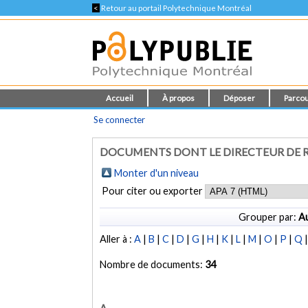
<
Retour au portail Polytechnique Montréal
Accueil
À propos
Déposer
Parcou
Se connecter
DOCUMENTS DONT LE DIRECTEUR DE R
Monter d'un niveau
Pour citer ou exporter
Grouper par:
Au
Aller à :
A
|
B
|
C
|
D
|
G
|
H
|
K
|
L
|
M
|
O
|
P
|
Q
Nombre de documents:
34
A