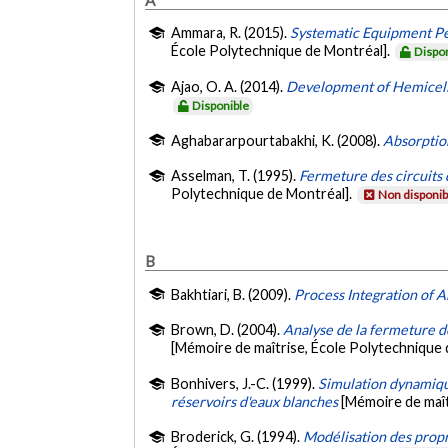
Ammara, R. (2015).
Systematic Equipment Pe
École Polytechnique de Montréal].
Dispo
Ajao, O. A. (2014).
Development of Hemicellul
Disponible
Aghabararpourtabakhi, K. (2008).
Absorptio
Asselman, T. (1995).
Fermeture des circuits 
Polytechnique de Montréal].
Non disponib
B
Bakhtiari, B. (2009).
Process Integration of 
Brown, D. (2004).
Analyse de la fermeture d
[Mémoire de maîtrise, École Polytechnique 
Bonhivers, J.-C. (1999).
Simulation dynamique
réservoirs d'eaux blanches
[Mémoire de maît
Broderick, G. (1994).
Modélisation des propr