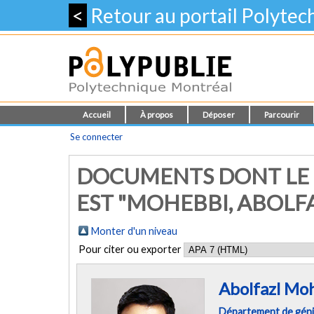
<
Retour au portail Polyte
Accueil
À propos
Déposer
Parcourir
Se connecter
DOCUMENTS DONT LE 
EST "
MOHEBBI, ABOLF
Monter d'un niveau
Pour citer ou exporter
Abolfazl Mo
Département de gén