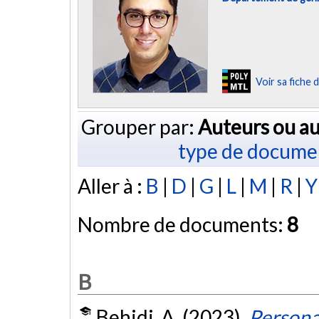
Voir sa fiche
Grouper par:
Auteurs ou au
type de docume
Aller à :
B
|
D
|
G
|
L
|
M
|
R
|
Y
Nombre de documents:
8
B
Behidj, A. (2023).
Persona