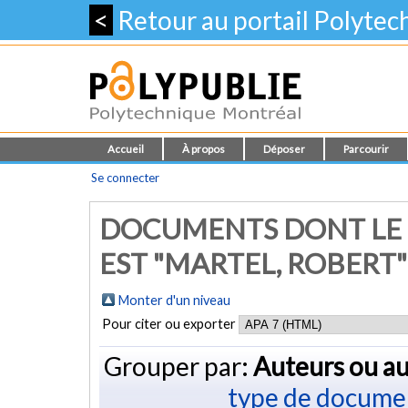
<
Retour au portail Polyte
Accueil
À propos
Déposer
Parcourir
Se connecter
DOCUMENTS DONT LE 
EST "MARTEL, ROBERT"
Monter d'un niveau
Pour citer ou exporter
Grouper par:
Auteurs ou au
type de docume