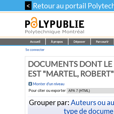
<
Retour au portail Polyte
Accueil
À propos
Déposer
Parcourir
Se connecter
DOCUMENTS DONT LE 
EST "MARTEL, ROBERT"
Monter d'un niveau
Pour citer ou exporter
Grouper par:
Auteurs ou au
type de docume