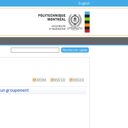
English
ATOM
RSS 1.0
RSS 2.0
cun groupement