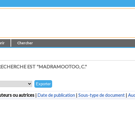
rir
Chercher
RECHERCHE EST "MADRAMOOTOO, C."
teurs ou autrices
|
Date de publication
|
Sous-type de document
|
Au