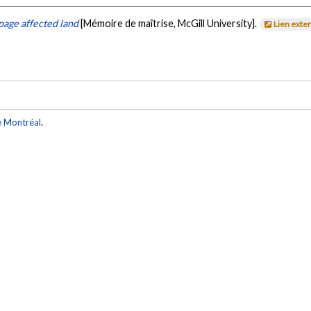
page affected land
[Mémoire de maîtrise, McGill University].
Lien exte
e Montréal
.