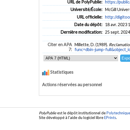
URL de PolyPublie:
https://publi
Université/École:
McGill Univer
URL officielle:
http://digitoo
Date du dépôt:
18 avr. 2023 
Dernière modification:
25 sept. 2024
Citer en APA
Millette, D. (1989).
Reclamation
7:
func=dbin-jump-full&object_
Statistiques
Actions réservées au personnel
PolyPublie
est le dépôt institutionnel de
Polytechniqu
Site développé à l'aide du logiciel libre
EPrints
.