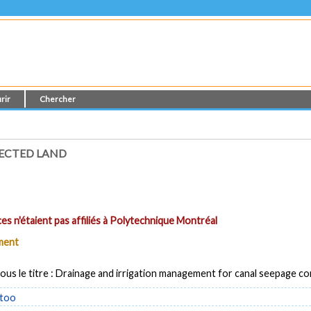
rir
Chercher
FECTED LAND
es n'étaient pas affiliés à Polytechnique Montréal
ument
sous le titre : Drainage and irrigation management for canal seepage co
too