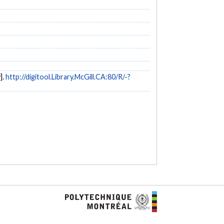
].
http://digitool.Library.McGill.CA:80/R/-?