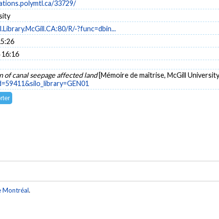
cations.polymtl.ca/33729/
sity
l.Library.McGill.CA:80/R/-?func=dbin...
15:26
 16:16
 of canal seepage affected land
[Mémoire de maîtrise, McGill University
id=59411&silo_library=GEN01
e Montréal
.