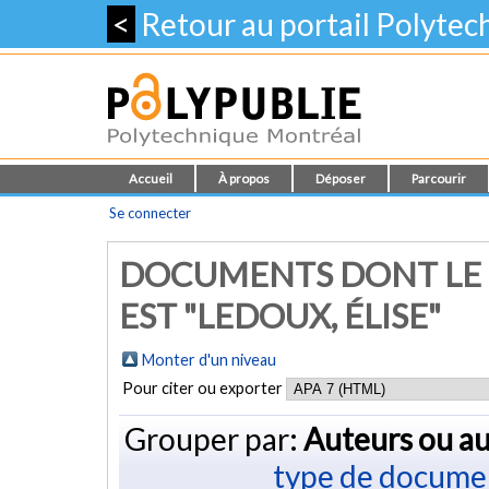
<
Retour au portail Polyte
Accueil
À propos
Déposer
Parcourir
Se connecter
DOCUMENTS DONT LE 
EST "LEDOUX, ÉLISE"
Monter d'un niveau
Pour citer ou exporter
Grouper par:
Auteurs ou au
type de docume