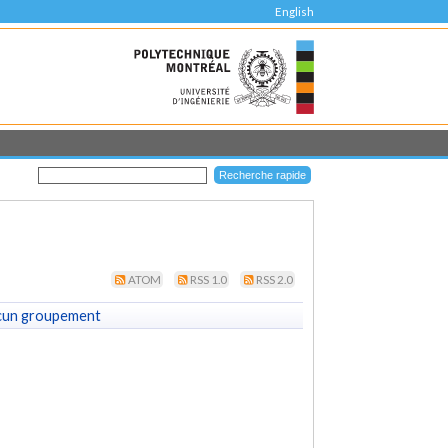
English
ATOM
RSS 1.0
RSS 2.0
cun groupement