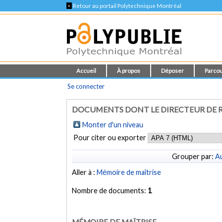
<
Retour au portail Polytechnique Montréal
Accueil
À propos
Déposer
Parcou
Se connecter
DOCUMENTS DONT LE DIRECTEUR DE R
Monter d'un niveau
Pour citer ou exporter
Grouper par:
Au
Aller à :
Mémoire de maîtrise
Nombre de documents:
1
MÉMOIRE DE MAÎTRISE