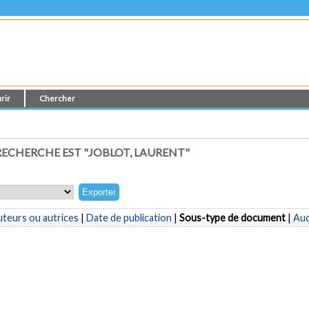
rir
Chercher
ECHERCHE EST "
JOBLOT, LAURENT
"
teurs ou autrices
|
Date de publication
|
Sous-type de document
|
Au