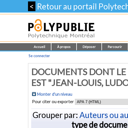
<
Retour au portail Polyte
Accueil
À propos
Déposer
Parcourir
Se connecter
DOCUMENTS DONT LE 
EST "
JEAN-LOUIS, LUD
Monter d'un niveau
Pour citer ou exporter
Grouper par:
Auteurs ou au
type de docume