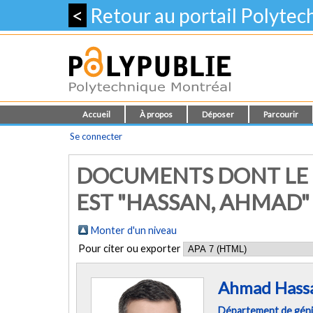
<
Retour au portail Polyte
Accueil
À propos
Déposer
Parcourir
Se connecter
DOCUMENTS DONT LE 
EST "
HASSAN, AHMAD
"
Monter d'un niveau
Pour citer ou exporter
Ahmad Hass
Département de géni