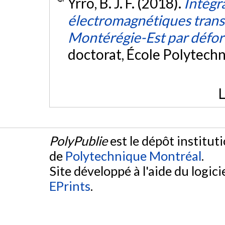
Yrro, B. J. F. (2018).
Intégr
électromagnétiques transi
Montérégie-Est par défor
doctorat, École Polytech
L
PolyPublie
est le dépôt institut
de
Polytechnique Montréal
.
Site développé à l'aide du logicie
EPrints
.