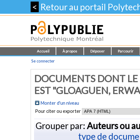
<
Retour au portail Polyte
Accueil
À propos
Déposer
Parcourir
Se connecter
DOCUMENTS DONT LE 
EST "GLOAGUEN, ERW
Monter d'un niveau
Pour citer ou exporter
Grouper par:
Auteurs ou au
type de docume