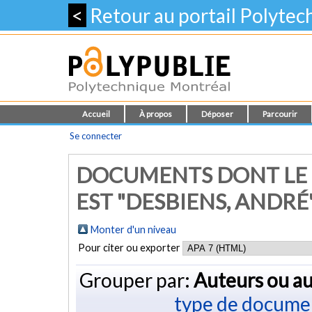
<
Retour au portail Polyte
Accueil
À propos
Déposer
Parcourir
Se connecter
DOCUMENTS DONT LE 
EST "
DESBIENS, ANDRÉ
Monter d'un niveau
Pour citer ou exporter
Grouper par:
Auteurs ou au
type de docume