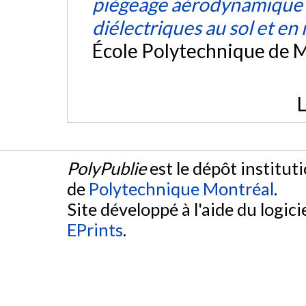
piégeage aérodynamique e
diélectriques au sol et en
École Polytechnique de M
L
PolyPublie
est le dépôt institut
de
Polytechnique Montréal
.
Site développé à l'aide du logicie
EPrints
.