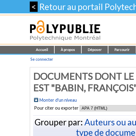
<
Retour au portail Polyte
Accueil
À propos
Déposer
Parcourir
Se connecter
DOCUMENTS DONT LE 
EST "
BABIN, FRANÇOIS
Monter d'un niveau
Pour citer ou exporter
Grouper par:
Auteurs ou au
type de docume