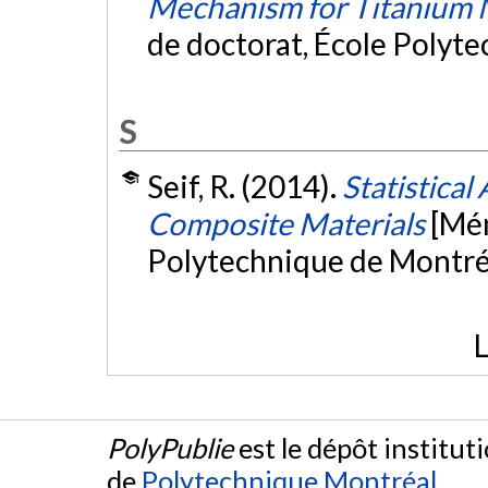
Mechanism for Titanium 
de doctorat, École Polyt
S
Seif, R. (2014).
Statistical
Composite Materials
[Mém
Polytechnique de Montré
L
PolyPublie
est le dépôt institut
de
Polytechnique Montréal
.