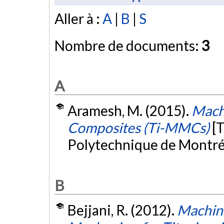
Aller à :
A
|
B
|
S
Nombre de documents:
3
A
Aramesh, M. (2015).
Machi
Composites (Ti-MMCs)
[
Polytechnique de Montré
B
Bejjani, R. (2012).
Machina