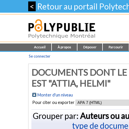
<
Retour au portail Polyte
Accueil
À propos
Déposer
Parcourir
Se connecter
DOCUMENTS DONT LE 
EST "
ATTIA, HELMI
"
Monter d'un niveau
Pour citer ou exporter
Grouper par:
Auteurs ou au
type de docume