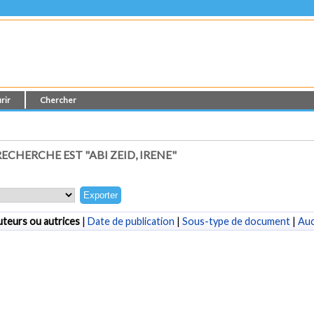
rir
Chercher
ECHERCHE EST "
ABI ZEID, IRENE
"
teurs ou autrices
|
Date de publication
|
Sous-type de document
|
Au