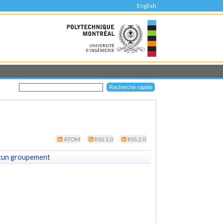
English
ATOM
RSS 1.0
RSS 2.0
cun groupement