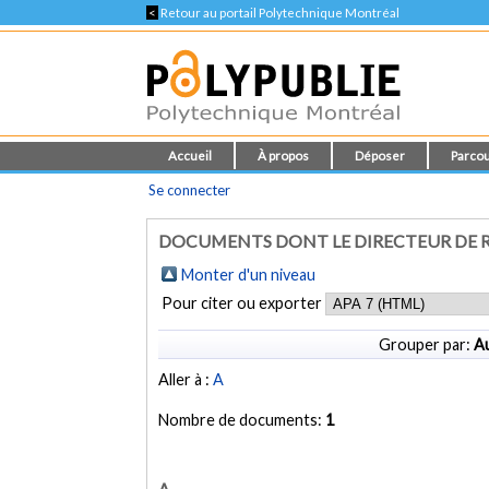
<
Retour au portail Polytechnique Montréal
Accueil
À propos
Déposer
Parcou
Se connecter
DOCUMENTS DONT LE DIRECTEUR DE R
Monter d'un niveau
Pour citer ou exporter
Grouper par:
Au
Aller à :
A
Nombre de documents:
1
A