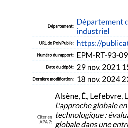
Département d
Département:
industriel
https://public
URL de PolyPublie:
EPM-RT-93-09
Numéro du rapport:
29 nov. 2021 1
Date du dépôt:
18 nov. 2024 2
Dernière modification:
Alsène, É., Lefebvre, L
L'approche globale e
technologique : évalu
Citer en
APA 7:
globale dans une entre