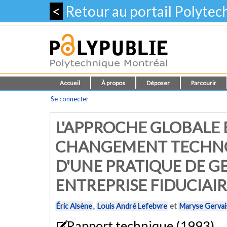
<
Retour au portail Polyte
Accueil
À propos
Déposer
Parcourir
Se connecter
L'APPROCHE GLOBALE 
CHANGEMENT TECHNO
D'UNE PRATIQUE DE G
ENTREPRISE FIDUCIAI
Éric Alsène
,
Louis André Lefebvre
et
Maryse Gervai
Rapport technique (1993)