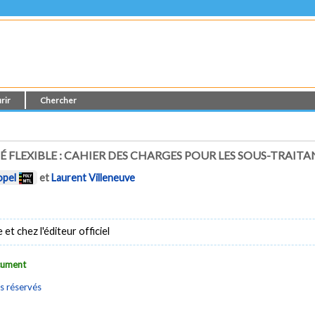
rir
Chercher
 FLEXIBLE : CAHIER DES CHARGES POUR LES SOUS-TRAITA
opel
et
Laurent Villeneuve
t chez l'éditeur officiel
ocument
s réservés