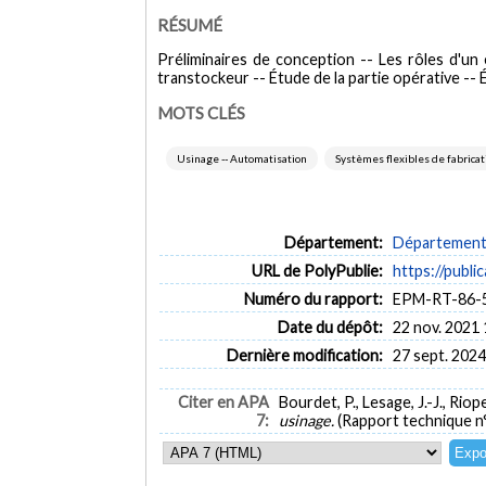
RÉSUMÉ
Préliminaires de conception -- Les rôles d'un
transtockeur -- Étude de la partie opérative -- 
MOTS CLÉS
Usinage -- Automatisation
Systèmes flexibles de fabricat
Département:
Département 
URL de PolyPublie:
https://publi
Numéro du rapport:
EPM-RT-86-
Date du dépôt:
22 nov. 2021 
Dernière modification:
27 sept. 2024
Citer en APA
Bourdet, P., Lesage, J.-J., Riope
7:
usinage.
(Rapport technique 