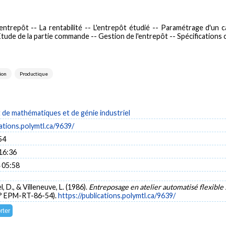
 entrepôt -- La rentabilité -- L'entrepôt étudié -- Paramétrage d'un
Étude de la partie commande -- Gestion de l'entrepôt -- Spécifications 
ion
Productique
de mathématiques et de génie industriel
cations.polymtl.ca/9639/
54
16:36
 05:58
l, D., & Villeneuve, L. (1986).
Entreposage en atelier automatisé flexible :
n° EPM-RT-86-54).
https://publications.polymtl.ca/9639/