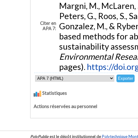
Margni, M., McLaren, S
Peters, G., Roos, S., Sa
Citer en
Gonzalez, M., & Ryber
APA 7:
based methods for a
sustainability assess
Environmental Resear
pages).
https://doi.
Statistiques
Actions réservées au personnel
PolyPublie
est le dépôt institutionnel de
Polytechnique Mont