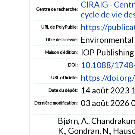
CIRAIG - Centre
Centre de recherche:
cycle de vie de
https://public
URL de PolyPublie:
Environmental R
Titre de la revue:
IOP Publishing
Maison d'édition:
10.1088/1748
DOI:
https://doi.o
URL officielle:
14 août 2023 
Date du dépôt:
03 août 2026 
Dernière modification:
Bjørn, A., Chandrakuma
K., Gondran, N., Hausch