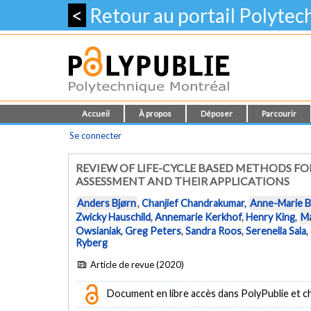
<
Retour au portail Polyte
Accueil
À propos
Déposer
Parcourir
Se connecter
REVIEW OF LIFE-CYCLE BASED METHODS F
ASSESSMENT AND THEIR APPLICATIONS
Anders Bjørn
,
Chanjief Chandrakumar
,
Anne-Marie B
Zwicky Hauschild
,
Annemarie Kerkhof
,
Henry King
,
Ma
Owsianiak
,
Greg Peters
,
Sandra Roos
,
Serenella Sala
,
Ryberg
Article de revue (2020)
Document en libre accès dans PolyPublie et chez