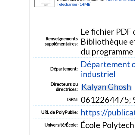
Télécharger (14MB)
Le fichier PDF
Renseignements
Bibliothèque e
supplémentaires:
du programme
Département d
Département:
industriel
Directeurs ou
Kalyan Ghosh
directrices:
0612264475;
ISBN:
https://public
URL de PolyPublie:
École Polytech
Université/École: