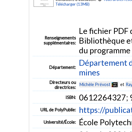
Télécharger (13MB)
Le fichier PDF
Renseignements
Bibliothèque e
supplémentaires:
du programme
Département de
Département:
mines
Directeurs ou
Michèle Prévost
et
Ra
directrices:
0612264327;
ISBN:
https://public
URL de PolyPublie:
École Polytech
Université/École: