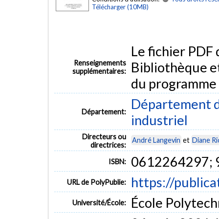
Télécharger (10MB)
Le fichier PDF
Renseignements
Bibliothèque e
supplémentaires:
du programme
Département d
Département:
industriel
Directeurs ou
André Langevin
et
Diane Ri
directrices:
0612264297;
ISBN:
https://public
URL de PolyPublie:
École Polytech
Université/École: