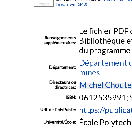
Télécharger (5MB)
Le fichier PDF
Renseignements
Bibliothèque e
supplémentaires:
du programme
Département de
Département:
mines
Directeurs ou
Michel Chout
directrices:
0612535991;
ISBN:
https://public
URL de PolyPublie:
École Polytech
Université/École: