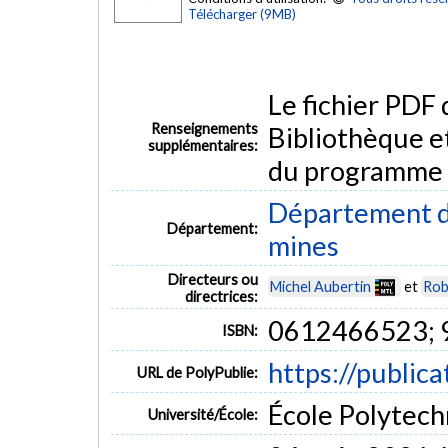
Télécharger (9MB)
Le fichier PDF
Renseignements
Bibliothèque e
supplémentaires:
du programme
Département de
Département:
mines
Directeurs ou
Michel Aubertin
et
Rob
directrices:
0612466523;
ISBN:
https://public
URL de PolyPublie:
École Polytech
Université/École: