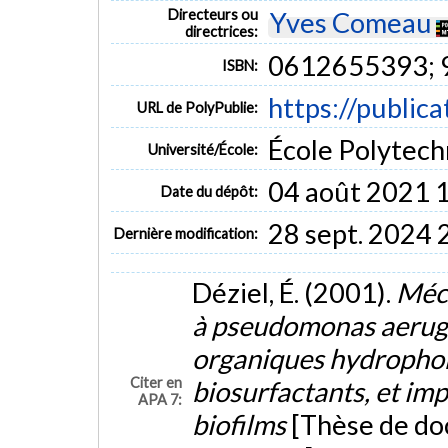
Directeurs ou
Yves Comeau
directrices:
0612655393;
ISBN:
https://public
URL de PolyPublie:
École Polytech
Université/École:
04 août 2021 
Date du dépôt:
28 sept. 2024 
Dernière modification:
Déziel, É. (2001).
Méca
à pseudomonas aerug
organiques hydrophobe
Citer en
biosurfactants, et imp
APA 7:
biofilms
[Thèse de do