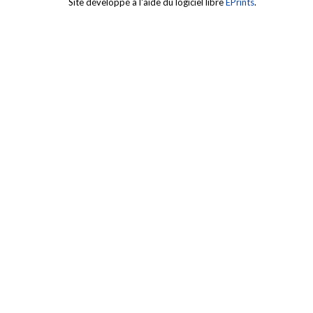
Site développé à l'aide du logiciel libre
EPrints
.