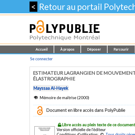
<
Retour au portail Polyte
Accueil
À propos
Déposer
Parcourir
Se connecter
ESTIMATEUR LAGRANGIEN DE MOUVEMENT : 
ÉLASTROGRAPHIE
Mayssaa Al-Hayek
Mémoire de maîtrise (2000)
Document en libre accès dans PolyPublie
Libre accès au plein texte de ce documen
Version officielle de l'éditeur
Conditions d'utilisation:
Tous droits rése