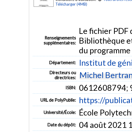
Télécharger (4MB)
Le fichier PDF
Renseignements
Bibliothèque e
supplémentaires:
du programme
Institut de gén
Département:
Directeurs ou
Michel Bertra
directrices:
0612608794;
ISBN:
https://public
URL de PolyPublie:
École Polytech
Université/École:
04 août 2021 
Date du dépôt: