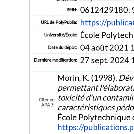
0612429180;
ISBN:
https://public
URL de PolyPublie:
École Polytech
Université/École:
04 août 2021 
Date du dépôt:
27 sept. 2024 
Dernière modification:
Morin, K. (1998).
Dév
permettant l'élaborati
toxicité d'un contami
Citer en
APA 7:
caractéristiques péd
École Polytechnique 
https://publications.