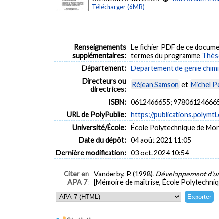
Télécharger (6MB)
Renseignements
Le fichier PDF de ce docume
supplémentaires:
termes du programme
Thès
Département:
Département de génie chim
Directeurs ou
Réjean Samson
et
Michel P
directrices:
ISBN:
0612466655; 97806124666
URL de PolyPublie:
https://publications.polymtl
Université/École:
École Polytechnique de Mon
Date du dépôt:
04 août 2021 11:05
Dernière modification:
03 oct. 2024 10:54
Citer en
Vanderby, P. (1998).
Développement d'une 
APA 7:
[Mémoire de maîtrise, École Polytechniq