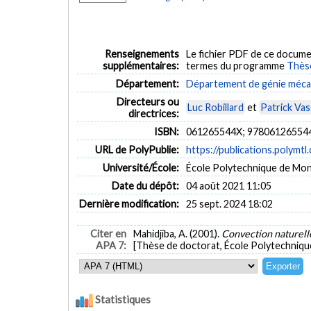
Renseignements
Le fichier PDF de ce docume
supplémentaires:
termes du programme
Thès
Département:
Département de génie méca
Directeurs ou
Luc Robillard
et
Patrick Va
directrices:
ISBN:
061265544X; 97806126554
URL de PolyPublie:
https://publications.polymtl
Université/École:
École Polytechnique de Mon
Date du dépôt:
04 août 2021 11:05
Dernière modification:
25 sept. 2024 18:02
Citer en
Mahidjiba, A. (2001).
Convection naturell
APA 7:
[Thèse de doctorat, École Polytechniqu
Statistiques